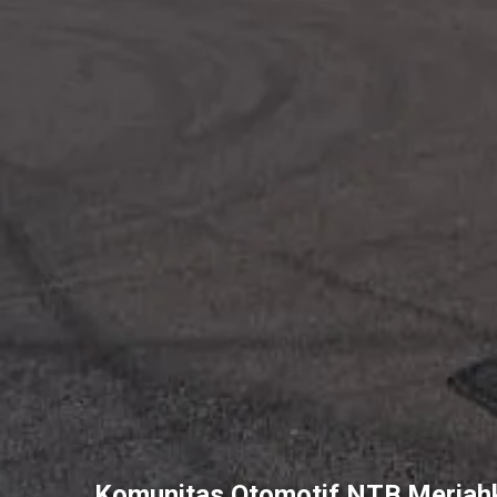
Komunitas Otomotif NTB Meriahk