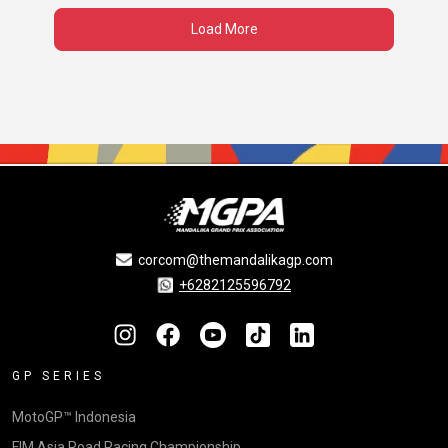
Load More
corcom@themandalikagp.com
+6282125596792
GP SERIES
MotoGP™ Indonesia
FIM Asia Road Racing Championship