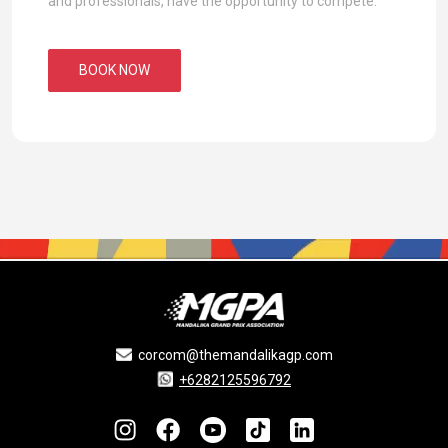
and professionals, have the opportunity to compete.
BOOK NOW
corcom@themandalikagp.com
+6282125596792