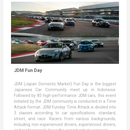
JDM Fun Day
JDM (Japan Domestic Market) Fun Day is the biggest
Japanese Car Community meet up in Indonesia.
Followed by 85 high-performance JDM cars, this event
initiated by the JDM community is conducted in a Time
Attack format. JDM Funday Time Attack is divided into
3 classes according to car specifications: standard,
street, and race. Racers from various backgrounds,
including non-experienced drivers, experienced drivers,