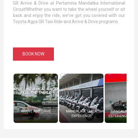
GR Arrive & Drive at Pertamina Mandalika International
Circuit!Whether you want to take the wheel yourself or sit
back and enjoy the ride, we've got you covered with our
Toyota Agya GR Taxi Ride and Arrive & Drive programs.
BOOK NOW
ARRIVE AND DRIVE
MANDALIKA TRACK
MANDALIKA RAC
EXPERIENCE
EXPERIENCE (RADI