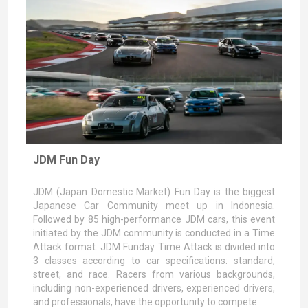
JDM Fun Day
JDM (Japan Domestic Market) Fun Day is the biggest
Japanese Car Community meet up in Indonesia.
Followed by 85 high-performance JDM cars, this event
initiated by the JDM community is conducted in a Time
Attack format. JDM Funday Time Attack is divided into
3 classes according to car specifications: standard,
street, and race. Racers from various backgrounds,
including non-experienced drivers, experienced drivers,
and professionals, have the opportunity to compete.