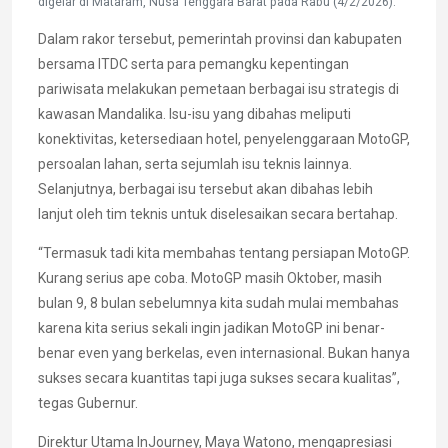
digelar di Mataram, Nusa Tenggara Barat pada Rabu (4/2/2026).
Dalam rakor tersebut, pemerintah provinsi dan kabupaten
bersama ITDC serta para pemangku kepentingan
pariwisata melakukan pemetaan berbagai isu strategis di
kawasan Mandalika. Isu-isu yang dibahas meliputi
konektivitas, ketersediaan hotel, penyelenggaraan MotoGP,
persoalan lahan, serta sejumlah isu teknis lainnya.
Selanjutnya, berbagai isu tersebut akan dibahas lebih
lanjut oleh tim teknis untuk diselesaikan secara bertahap.
“Termasuk tadi kita membahas tentang persiapan MotoGP.
Kurang serius ape coba. MotoGP masih Oktober, masih
bulan 9, 8 bulan sebelumnya kita sudah mulai membahas
karena kita serius sekali ingin jadikan MotoGP ini benar-
benar even yang berkelas, even internasional. Bukan hanya
sukses secara kuantitas tapi juga sukses secara kualitas”,
tegas Gubernur.
Direktur Utama InJourney, Maya Watono, mengapresiasi