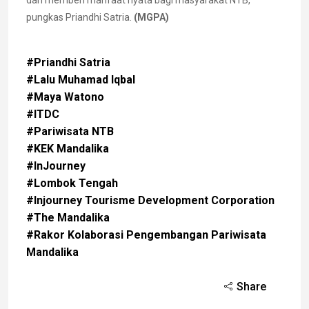
dan memberi manfaat nyata bagi masyarakat NTB,”
pungkas Priandhi Satria.
(MGPA)
#Priandhi Satria
#Lalu Muhamad Iqbal
#Maya Watono
#ITDC
#Pariwisata NTB
#KEK Mandalika
#InJourney
#Lombok Tengah
#Injourney Tourisme Development Corporation
#The Mandalika
#Rakor Kolaborasi Pengembangan Pariwisata
Mandalika
Share