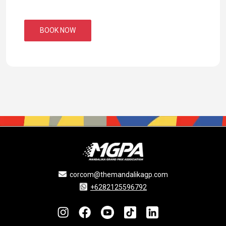
BOOK NOW
corcom@themandalikagp.com
+6282125596792