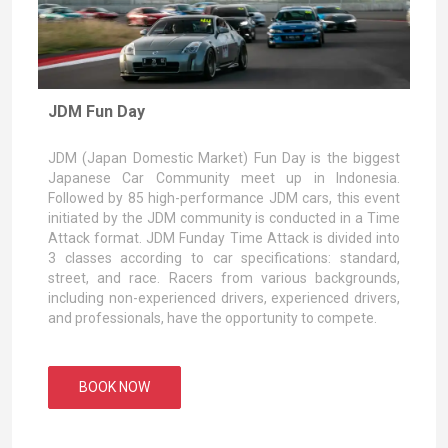
JDM Fun Day
JDM (Japan Domestic Market) Fun Day is the biggest
Japanese Car Community meet up in Indonesia.
Followed by 85 high-performance JDM cars, this event
initiated by the JDM community is conducted in a Time
Attack format. JDM Funday Time Attack is divided into
3 classes according to car specifications: standard,
street, and race. Racers from various backgrounds,
including non-experienced drivers, experienced drivers,
and professionals, have the opportunity to compete.
BOOK NOW