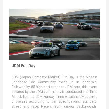
JDM Fun Day
JDM (Japan Domestic Market) Fun Day is the biggest
Japanese Car Community meet up in Indonesia.
Followed by 85 high-performance JDM cars, this event
initiated by the JDM community is conducted in a Time
Attack format. JDM Funday Time Attack is divided into
3 classes according to car specifications: standard,
street, and race. Racers from various backgrounds,