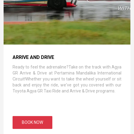
ARRIVE AND DRIVE
Ready to feel the adrenaline?Take on the track with Agya
GR Arrive & Drive at Pertamina Mandalika International
Circuit!Whether you want to take the wheel yourself or sit
back and enjoy the ride, we've got you covered with our
Toyota Agya GR Taxi Ride and Arrive & Drive programs.
BOOK NOW