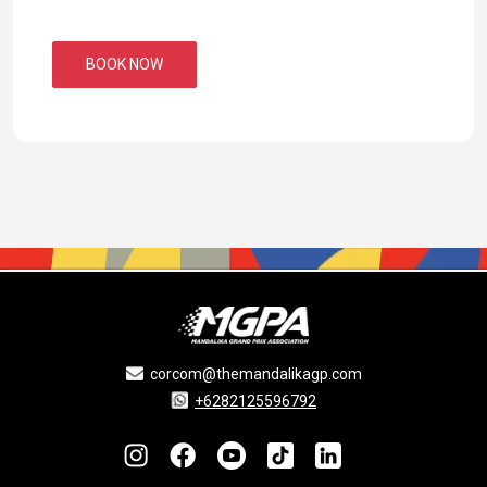
BOOK NOW
corcom@themandalikagp.com
+6282125596792