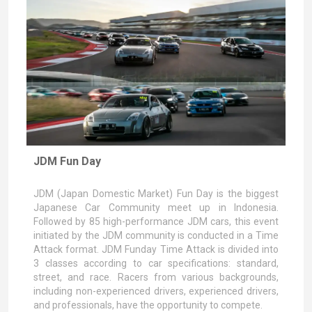
JDM Fun Day
JDM (Japan Domestic Market) Fun Day is the biggest
Japanese Car Community meet up in Indonesia.
Followed by 85 high-performance JDM cars, this event
initiated by the JDM community is conducted in a Time
Attack format. JDM Funday Time Attack is divided into
3 classes according to car specifications: standard,
street, and race. Racers from various backgrounds,
including non-experienced drivers, experienced drivers,
and professionals, have the opportunity to compete.