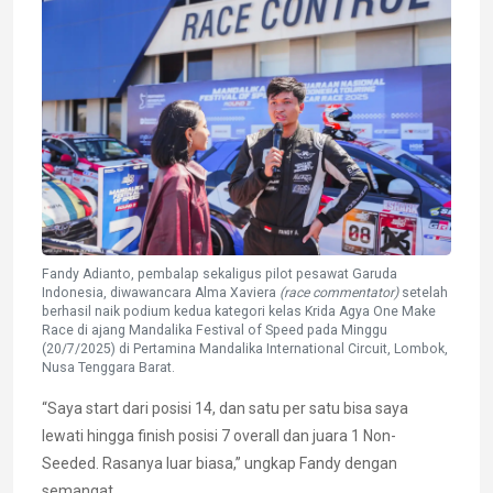
Fandy Adianto, pembalap sekaligus pilot pesawat Garuda
Indonesia, diwawancara Alma Xaviera
(race
commentator)
setelah
berhasil naik podium kedua kategori kelas Krida Agya One Make
Race di ajang Mandalika Festival of Speed pada Minggu
(20/7/2025) di Pertamina Mandalika International Circuit, Lombok,
Nusa Tenggara Barat.
“Saya start dari posisi 14, dan satu per satu bisa saya
lewati hingga finish posisi 7 overall dan juara 1 Non-
Seeded. Rasanya luar biasa,” ungkap Fandy dengan
semangat.