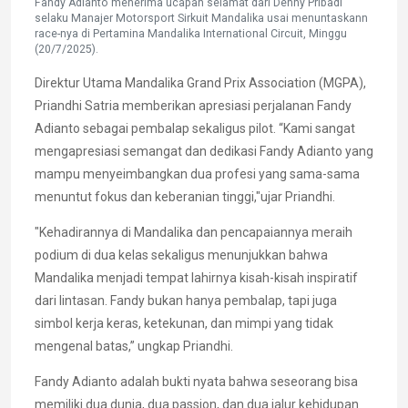
Fandy Adianto menerima ucapan selamat dari Denny Pribadi
selaku Manajer Motorsport Sirkuit Mandalika usai menuntaskann
race-nya di Pertamina Mandalika International Circuit, Minggu
(20/7/2025).
Direktur Utama Mandalika Grand Prix Association (MGPA),
Priandhi Satria memberikan apresiasi perjalanan Fandy
Adianto sebagai pembalap sekaligus pilot. “Kami sangat
mengapresiasi semangat dan dedikasi Fandy Adianto yang
mampu menyeimbangkan dua profesi yang sama-sama
menuntut fokus dan keberanian tinggi,"ujar Priandhi.
"Kehadirannya di Mandalika dan pencapaiannya meraih
podium di dua kelas sekaligus menunjukkan bahwa
Mandalika menjadi tempat lahirnya kisah-kisah inspiratif
dari lintasan. Fandy bukan hanya pembalap, tapi juga
simbol kerja keras, ketekunan, dan mimpi yang tidak
mengenal batas,” ungkap Priandhi.
Fandy Adianto adalah bukti nyata bahwa seseorang bisa
memiliki dua dunia, dua passion, dan dua jalur kehidupan