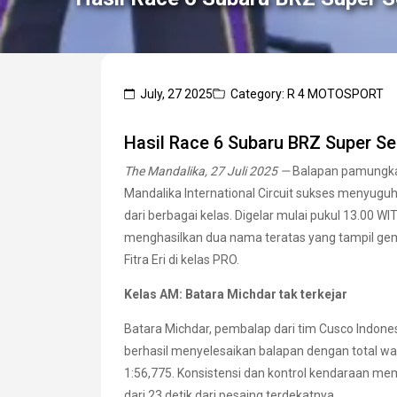
July, 27 2025
Category: R 4 MOTOSPORT
Hasil Race 6 Subaru BRZ Super Se
The Mandalika, 27 Juli 2025 —
Balapan pamungkas
Mandalika International Circuit sukses menyugu
dari berbagai kelas. Digelar mulai pukul 13.00 WITA
menghasilkan dua nama teratas yang tampil gemi
Fitra Eri di kelas PRO.
Kelas AM: Batara Michdar tak terkejar
Batara Michdar, pembalap dari tim Cusco Indones
berhasil menyelesaikan balapan dengan total wa
1:56,775. Konsistensi dan kontrol kendaraan me
dari 23 detik dari pesaing terdekatnya.