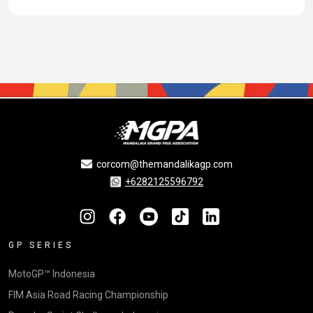
corcom@themandalikagp.com
+6282125596792
GP SERIES
MotoGP™ Indonesia
FIM Asia Road Racing Championship