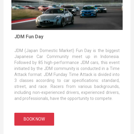
JDM Fun Day
JDM (Japan Domestic Market) Fun Day is the biggest
Japanese Car Community meet up in Indonesia.
Followed by 85 high-performance JDM cars, this event
initiated by the JDM community is conducted in a Time
Attack format. JDM Funday Time Attack is divided into
3 classes according to car specifications: standard,
street, and race. Racers from various backgrounds,
including non-experienced drivers, experienced drivers,
and professionals, have the opportunity to compete.
BOOK NOW