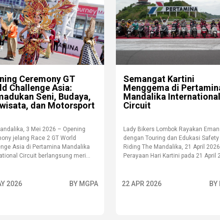
ning Ceremony GT
Semangat Kartini
ld Challenge Asia:
Menggema di Pertamin
adukan Seni, Budaya,
Mandalika Internationa
iwisata, dan Motorsport
Circuit
andalika, 3 Mei 2026 – Opening
Lady Bikers Lombok Rayakan Eman
ony jelang Race 2 GT World
dengan Touring dan Edukasi Safety
enge Asia di Pertamina Mandalika
Riding The Mandalika, 21 April 2026
ational Circuit berlangsung meri...
Perayaan Hari Kartini pada 21 April 2
AY 2026
BY MGPA
22 APR 2026
BY