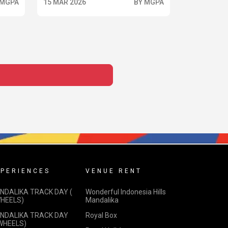
 MGPA
15 MAR 2026
BY MGPA
PERIENCES
VENUE RENT
NDALIKA TRACK DAY (
Wonderful Indonesia Hills
WHEELS)
Mandalika
NDALIKA TRACK DAY
Royal Box
 WHEELS)