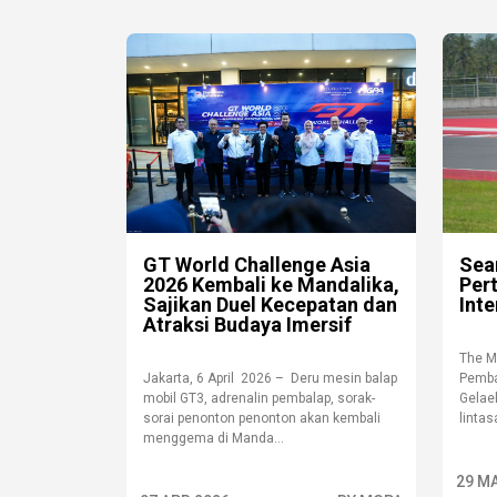
GT World Challenge Asia
Sean
2026 Kembali ke Mandalika,
Per
Sajikan Duel Kecepatan dan
Inte
Atraksi Budaya Imersif
The M
Jakarta, 6 April 2026 – Deru mesin balap
Pemba
mobil GT3, adrenalin pembalap, sorak-
Gelael
sorai penonton penonton akan kembali
lintas
menggema di Manda...
29 M