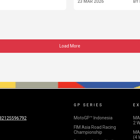
23 MAR 2026
BY
Load More
GP SERIES
EX
MotoGP™ Indonesia
MA
82125596792
2 
FIM Asia Road Racing
Championship
MA
(4