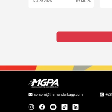
07 APR 2026
BY MGPA
corcom@themandalikagp.com
+62