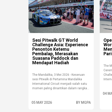
Sesi Pitwalk GT World
Ope
Challenge Asia: Experience
Wor
Penonton Ketemu
Mem
Pembalap, Merasakan
Par
Suasana Paddock dan
Mendapat Hadiah
The M
Cerem
The Mandalika, 3 Mei 2026 - Keseruan
Chall
sesi Pitwalk di Pertamina Mandalika
Intern
International Circuit menjadi salah satu
momen paling dinantikan dalam rangka...
04 M
05 MAY 2026
BY MGPA