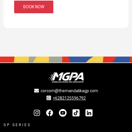
BOOK NOW
corcom@themandalikagp.com
+6282125596792
GP SERIES