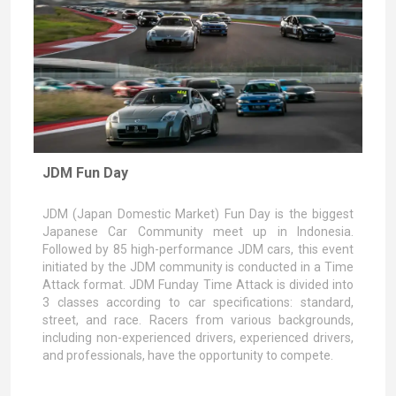
JDM Fun Day
JDM (Japan Domestic Market) Fun Day is the biggest
Japanese Car Community meet up in Indonesia.
Followed by 85 high-performance JDM cars, this event
initiated by the JDM community is conducted in a Time
Attack format. JDM Funday Time Attack is divided into
3 classes according to car specifications: standard,
street, and race. Racers from various backgrounds,
including non-experienced drivers, experienced drivers,
and professionals, have the opportunity to compete.