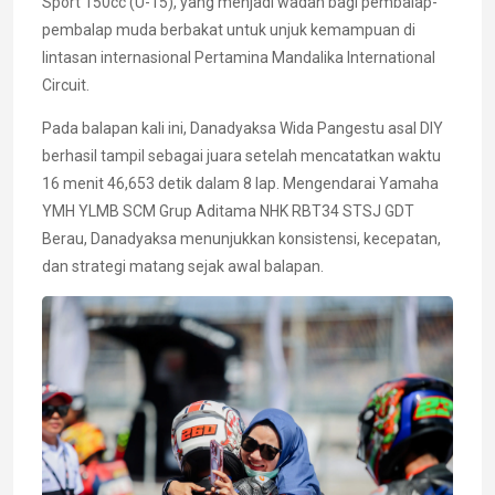
Sport 150cc (U-15), yang menjadi wadah bagi pembalap-
pembalap muda berbakat untuk unjuk kemampuan di
lintasan internasional Pertamina Mandalika International
Circuit.
Pada balapan kali ini, Danadyaksa Wida Pangestu asal DIY
berhasil tampil sebagai juara setelah mencatatkan waktu
16 menit 46,653 detik dalam 8 lap. Mengendarai Yamaha
YMH YLMB SCM Grup Aditama NHK RBT34 STSJ GDT
Berau, Danadyaksa menunjukkan konsistensi, kecepatan,
dan strategi matang sejak awal balapan.