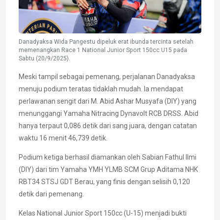
Danadyaksa Wida Pangestu dipeluk erat ibunda tercinta setelah
memenangkan Race 1 National Junior Sport 150cc U15 pada
Sabtu (20/9/2025).
Meski tampil sebagai pemenang, perjalanan Danadyaksa
menuju podium teratas tidaklah mudah. Ia mendapat
perlawanan sengit dari M. Abid Ashar Musyafa (DIY) yang
menunggangi Yamaha Nitracing Dynavolt RCB DRSS. Abid
hanya terpaut 0,086 detik dari sang juara, dengan catatan
waktu 16 menit 46,739 detik.
Podium ketiga berhasil diamankan oleh Sabian Fathul Ilmi
(DIY) dari tim Yamaha YMH YLMB SCM Grup Aditama NHK
RBT34 STSJ GDT Berau, yang finis dengan selisih 0,120
detik dari pemenang.
Kelas National Junior Sport 150cc (U-15) menjadi bukti