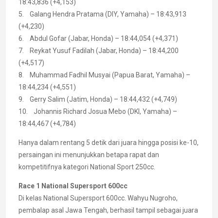
18:43,836 (+4,153)
5. Galang Hendra Pratama (DIY, Yamaha) – 18:43,913
(+4,230)
6. Abdul Gofar (Jabar, Honda) – 18:44,054 (+4,371)
7. Reykat Yusuf Fadilah (Jabar, Honda) – 18:44,200
(+4,517)
8. Muhammad Fadhil Musyai (Papua Barat, Yamaha) –
18:44,234 (+4,551)
9. Gerry Salim (Jatim, Honda) – 18:44,432 (+4,749)
10. Johannis Richard Josua Mebo (DKI, Yamaha) –
18:44,467 (+4,784)
Hanya dalam rentang 5 detik dari juara hingga posisi ke-10,
persaingan ini menunjukkan betapa rapat dan
kompetitifnya kategori National Sport 250cc.
Race 1 National Supersport 600cc
Di kelas National Supersport 600cc. Wahyu Nugroho,
pembalap asal Jawa Tengah, berhasil tampil sebagai juara