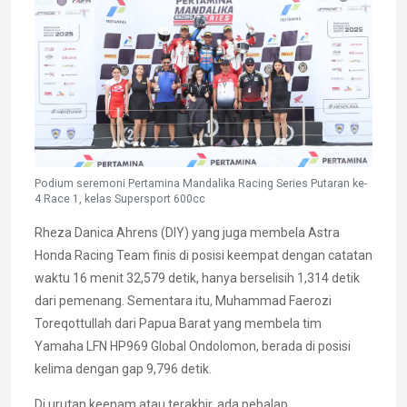
Podium seremoni Pertamina Mandalika Racing Series Putaran ke-
4 Race 1, kelas Supersport 600cc
Rheza Danica Ahrens (DIY) yang juga membela Astra
Honda Racing Team finis di posisi keempat dengan catatan
waktu 16 menit 32,579 detik, hanya berselisih 1,314 detik
dari pemenang. Sementara itu, Muhammad Faerozi
Toreqottullah dari Papua Barat yang membela tim
Yamaha LFN HP969 Global Ondolomon, berada di posisi
kelima dengan gap 9,796 detik.
Di urutan keenam atau terakhir, ada pebalap