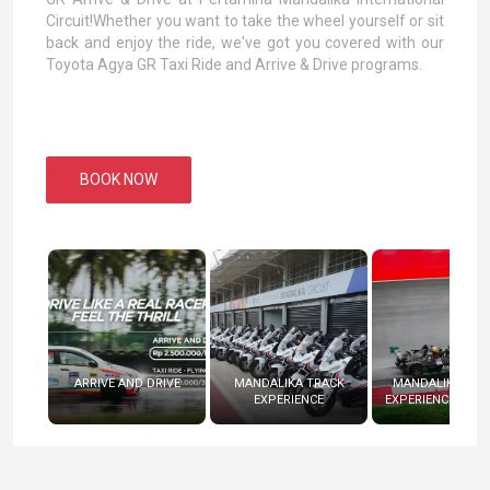
Circuit!Whether you want to take the wheel yourself or sit
back and enjoy the ride, we've got you covered with our
Toyota Agya GR Taxi Ride and Arrive & Drive programs.
BOOK NOW
ARRIVE AND DRIVE
MANDALIKA TRACK
MANDALIKA RAC
EXPERIENCE
EXPERIENCE (RADI