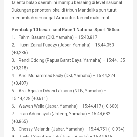
talenta balap daerah ini mampu bersaing di level nasional.
Dukungan penonton lokal di tribun Mandalika pun turut
menambah semangat Arai untuk tampil maksimal.
Pembalap 10 besar hasil Race 1 National Sport 150cc:
1. Fahmi Basam (DKI, Yamaha) – 15:43,817
2. Husni Zainul Fuadzy (Jabar, Yamaha) – 15:44,053
(+0,236)
3. Rendi Odding (Papua Barat Daya, Yamaha) – 15:44,135
(+0,318)
4. Andi Muhammad Fadly (DKI, Yamaha) – 15:44,224
(+0,407)
5. Arai Agaska Dibani Laksana (NTB, Yamaha) –
15:44,428 (+0,611)
6. Wawan Wello (Jabar, Yamaha) – 15:44,417 (+0,600)
7. Irfan Adriansyah (Jateng, Yamaha) – 15:44,682
(+0,865)
8. Chessy Melandri (Jabar, Yamaha) – 15:44,751 (+0,934)
9. Reykat Yusuf Fadilah (Jabar, Honda) – 15:44,815