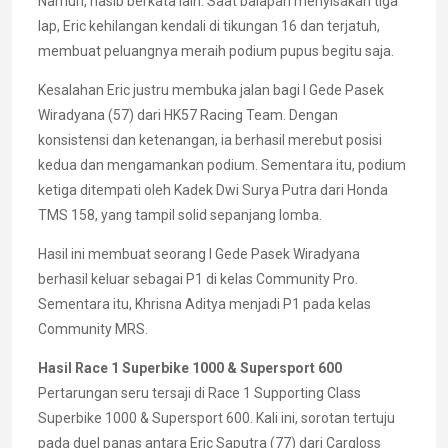
Namun, nasib berkata lain. Saat balapan menyisakan tiga
lap, Eric kehilangan kendali di tikungan 16 dan terjatuh,
membuat peluangnya meraih podium pupus begitu saja.
Kesalahan Eric justru membuka jalan bagi I Gede Pasek
Wiradyana (57) dari HK57 Racing Team. Dengan
konsistensi dan ketenangan, ia berhasil merebut posisi
kedua dan mengamankan podium. Sementara itu, podium
ketiga ditempati oleh Kadek Dwi Surya Putra dari Honda
TMS 158, yang tampil solid sepanjang lomba.
Hasil ini membuat seorang I Gede Pasek Wiradyana
berhasil keluar sebagai P1 di kelas Community Pro.
Sementara itu, Khrisna Aditya menjadi P1 pada kelas
Community MRS.
Hasil Race 1 Superbike 1000 & Supersport 600
Pertarungan seru tersaji di Race 1 Supporting Class
Superbike 1000 & Supersport 600. Kali ini, sorotan tertuju
pada duel panas antara Eric Saputra (77) dari Cargloss