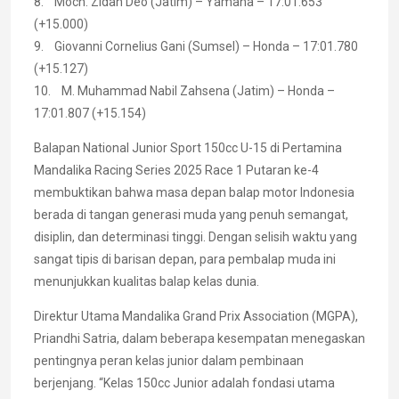
8. Moch. Zidan Deo (Jatim) – Yamaha – 17:01.653
(+15.000)
9. Giovanni Cornelius Gani (Sumsel) – Honda – 17:01.780
(+15.127)
10. M. Muhammad Nabil Zahsena (Jatim) – Honda –
17:01.807 (+15.154)
Balapan National Junior Sport 150cc U-15 di Pertamina
Mandalika Racing Series 2025 Race 1 Putaran ke-4
membuktikan bahwa masa depan balap motor Indonesia
berada di tangan generasi muda yang penuh semangat,
disiplin, dan determinasi tinggi. Dengan selisih waktu yang
sangat tipis di barisan depan, para pembalap muda ini
menunjukkan kualitas balap kelas dunia.
Direktur Utama Mandalika Grand Prix Association (MGPA),
Priandhi Satria, dalam beberapa kesempatan menegaskan
pentingnya peran kelas junior dalam pembinaan
berjenjang. “Kelas 150cc Junior adalah fondasi utama