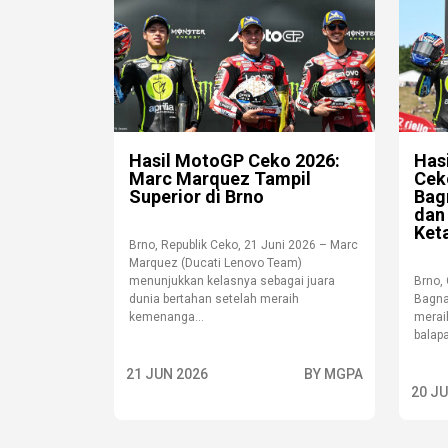
Hasil MotoGP Ceko 2026:
Has
Marc Marquez Tampil
Cek
Superior di Brno
Bag
dan
Ket
Brno, Republik Ceko, 21 Juni 2026 – Marc
Marquez (Ducati Lenovo Team)
menunjukkan kelasnya sebagai juara
Brno,
dunia bertahan setelah meraih
Bagna
kemenanga...
merai
balap
21 JUN 2026
BY MGPA
20 J