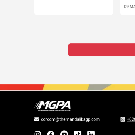
09 M
corcom@themandalikagp.com
+62