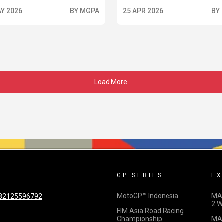
AY 2026
BY MGPA
25 APR 2026
BY
Load More
GP SERIES
EX
MotoGP™ Indonesia
MA
82125596792
2 
FIM Asia Road Racing
Championship
MA