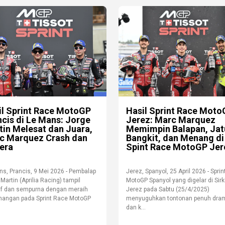
il Sprint Race MotoGP
Hasil Sprint Race Mot
ncis di Le Mans: Jorge
Jerez: Marc Marquez
tin Melesat dan Juara,
Memimpin Balapan, Jat
c Marquez Crash dan
Bangkit, dan Menang di
era
Spint Race MotoGP Jer
ns, Prancis, 9 Mei 2026 - Pembalap
Jerez, Spanyol, 25 April 2026 - Spri
Martin (Aprilia Racing) tampil
MotoGP Spanyol yang digelar di Sirk
if dan sempurna dengan meraih
Jerez pada Sabtu (25/4/2025)
angan pada Sprint Race MotoGP
menyuguhkan tontonan penuh dra
dan k...