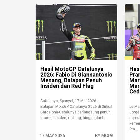
Hasil MotoGP Catalunya
Has
2026: Fabio Di Giannantonio
Pra
Menang, Balapan Penuh
Mar
Insiden dan Red Flag
Mar
Ced
Catalunya, Spanyol, 17 Mei 2026 -
Balapan MotoGP Catalunya 2026 di Sirkuit
Le Ma
Barcelona-Catalunya berlangsung penuh
Jorge 
drama, insiden, red flag, hingga duel...
agres
kemen
Pra...
17 MAY 2026
BY MGPA