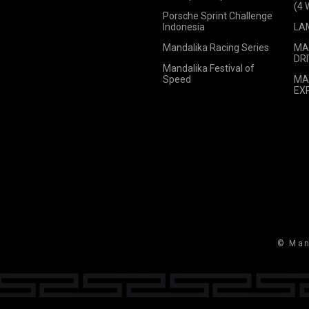
(4
Porsche Sprint Challenge
Indonesia
LA
Mandalika Racing Series
MA
DRI
Mandalika Festival of
Speed
MA
EX
© Man