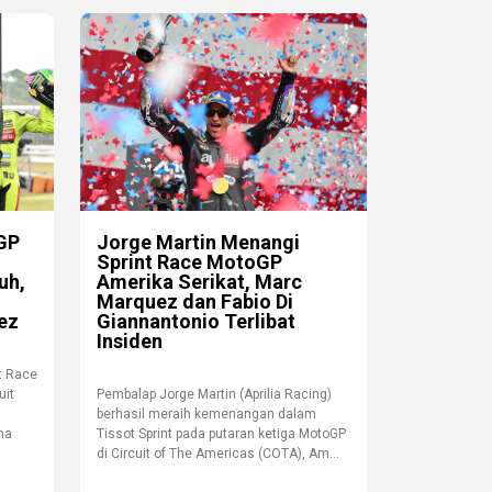
oGP
Jorge Martin Menangi
Sprint Race MotoGP
uh,
Amerika Serikat, Marc
Marquez dan Fabio Di
ez
Giannantonio Terlibat
Insiden
nt Race
uit
Pembalap Jorge Martin (Aprilia Racing)
berhasil meraih kemenangan dalam
ma
Tissot Sprint pada putaran ketiga MotoGP
di Circuit of The Americas (COTA), Am...