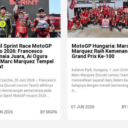
il Sprint Race MotoGP
MotoGP Hungaria: Mar
o 2026: Francesco
Marquez Raih Kemenan
naia Juara, Ai Ogura
Grand Prix Ke-100
 Marc Marquez Tempel
at
Balaton Park, Hungaria, 7 Juni 2026
Marc Marquez (Ducati Lenovo Tea
 Czechia, 20 Juni 2026 – Francesco
menorehkan sejarah baru dalam kar
ia (Ducati Lenovo Team) akhirnya
balapnya dengan meraih kemenan
h kemenangan pertamanya pada
G...
an Sprint MotoGP musim 2026...
07 JUN 2026
BY
UN 2026
BY MGPA