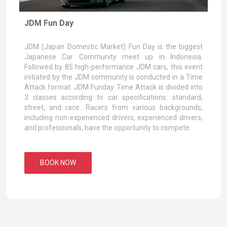
JDM Fun Day
JDM (Japan Domestic Market) Fun Day is the biggest
Japanese Car Community meet up in Indonesia.
Followed by 85 high-performance JDM cars, this event
initiated by the JDM community is conducted in a Time
Attack format. JDM Funday Time Attack is divided into
3 classes according to car specifications: standard,
street, and race. Racers from various backgrounds,
including non-experienced drivers, experienced drivers,
and professionals, have the opportunity to compete.
BOOK NOW