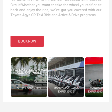
Circuit!Whether you want to take the wheel yourself or sit
back and enjoy the ride, we've got you covered with our
Toyota Agya GR Taxi Ride and Arrive & Drive programs.
BOOK NOW
ARRIVE AND DRIVE
MANDALIKA TRACK
MANDALIKA RAC
EXPERIENCE
EXPERIENCE (RADI