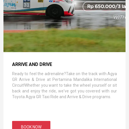
ARRIVE AND DRIVE
Ready to feel the adrenaline?Take on the track with Agya
GR Arrive & Drive at Pertamina Mandalika International
Circuit!Whether you want to take the wheel yourself or sit
back and enjoy the ride, we've got you covered with our
Toyota Agya GR Taxi Ride and Arrive & Drive programs.
BOOK NOW