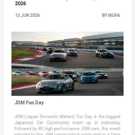
2026
12 JUN 2026
BY MGPA
JDM Fun Day
JDM (Japan Domestic Market) Fun Day is the biggest
Japanese Car Community meet up in Indonesia.
Followed by 85 high-performance JDM cars, this event
initiated by the JDM community is conducted in a Time