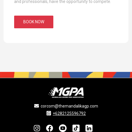
and professionals, have the opportunity to compete.
BOOK NOW
corcom@themandalikagp.com
+6282125596792