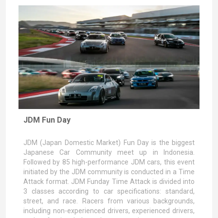
JDM Fun Day
JDM (Japan Domestic Market) Fun Day is the biggest
Japanese Car Community meet up in Indonesia.
Followed by 85 high-performance JDM cars, this event
initiated by the JDM community is conducted in a Time
Attack format. JDM Funday Time Attack is divided into
3 classes according to car specifications: standard,
street, and race. Racers from various backgrounds,
including non-experienced drivers, experienced drivers,