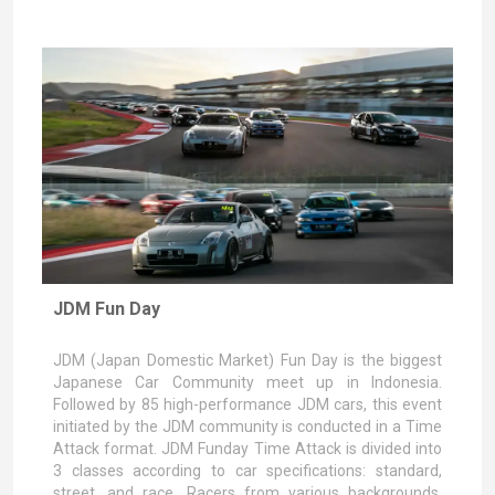
JDM Fun Day
JDM (Japan Domestic Market) Fun Day is the biggest
Japanese Car Community meet up in Indonesia.
Followed by 85 high-performance JDM cars, this event
initiated by the JDM community is conducted in a Time
Attack format. JDM Funday Time Attack is divided into
3 classes according to car specifications: standard,
street, and race. Racers from various backgrounds,