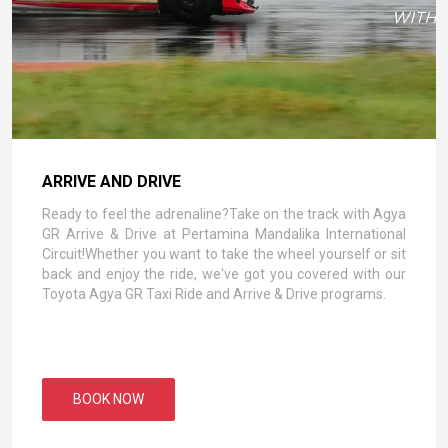
ARRIVE AND DRIVE
Ready to feel the adrenaline?Take on the track with Agya
GR Arrive & Drive at Pertamina Mandalika International
Circuit!Whether you want to take the wheel yourself or sit
back and enjoy the ride, we've got you covered with our
Toyota Agya GR Taxi Ride and Arrive & Drive programs.
BOOK NOW