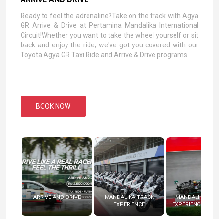
Ready to feel the adrenaline?Take on the track with Agya
GR Arrive & Drive at Pertamina Mandalika International
Circuit!Whether you want to take the wheel yourself or sit
back and enjoy the ride, we've got you covered with our
Toyota Agya GR Taxi Ride and Arrive & Drive programs.
BOOK NOW
ARRIVE AND DRIVE
MANDALIKA TRACK
MANDALIKA RAC
EXPERIENCE
EXPERIENCE (RADI