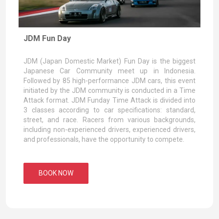
JDM Fun Day
JDM (Japan Domestic Market) Fun Day is the biggest
Japanese Car Community meet up in Indonesia.
Followed by 85 high-performance JDM cars, this event
initiated by the JDM community is conducted in a Time
Attack format. JDM Funday Time Attack is divided into
3 classes according to car specifications: standard,
street, and race. Racers from various backgrounds,
including non-experienced drivers, experienced drivers,
and professionals, have the opportunity to compete.
BOOK NOW