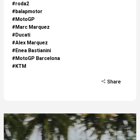
#roda2
#balapmotor
#MotoGP
#Marc Marquez
#Ducati
#Alex Marquez
#Enea Bastianini
#MotoGP Barcelona
#KTM
Share