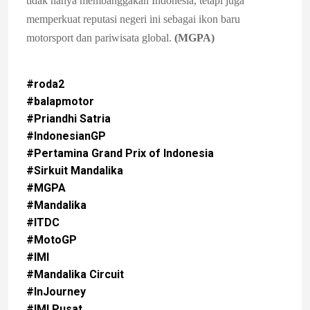
tidak hanya membanggakan Indonesia, tetapi juga
memperkuat reputasi negeri ini sebagai ikon baru
motorsport dan pariwisata global.
(MGPA)
#roda2
#balapmotor
#Priandhi Satria
#IndonesianGP
#Pertamina Grand Prix of Indonesia
#Sirkuit Mandalika
#MGPA
#Mandalika
#ITDC
#MotoGP
#IMI
#Mandalika Circuit
#InJourney
#IMI Pusat