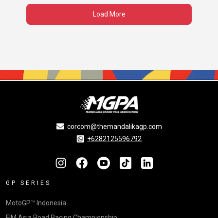
Load More
corcom@themandalikagp.com
+6282125596792
GP SERIES
MotoGP™ Indonesia
FIM Asia Road Racing Championship